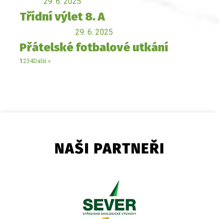
29. 6. 2025
Třídní výlet 8. A
29. 6. 2025
Přátelské fotbalové utkání
1
2
3
4
Další »
NAŠI PARTNEŘI