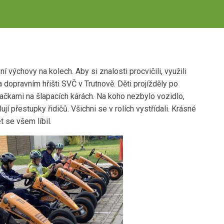
 výchovy na kolech. Aby si znalosti procvičili, využili
a dopravním hřišti SVČ v Trutnově. Děti projížděly po
ačkami na šlapacích kárách. Na koho nezbylo vozidlo,
jí přestupky řidičů. Všichni se v rolích vystřídali. Krásné
t se všem líbil.