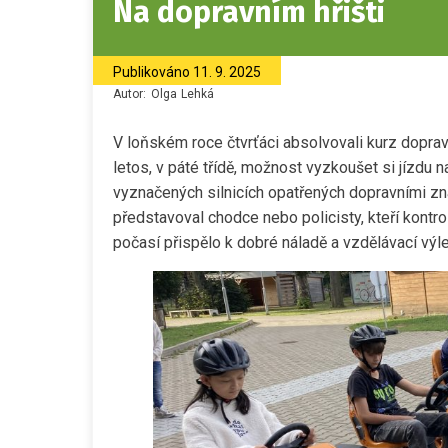
Na dopravním hřišti
Publikováno
11. 9. 2025
Autor:
Olga
Lehká
V loňském roce čtvrťáci absolvovali kurz dopravní
letos, v páté třídě, možnost vyzkoušet si jízdu n
vyznačených silnicích opatřených dopravními zn
představoval chodce nebo policisty, kteří kontrolu
počasí přispělo k dobré náladě a vzdělávací výle