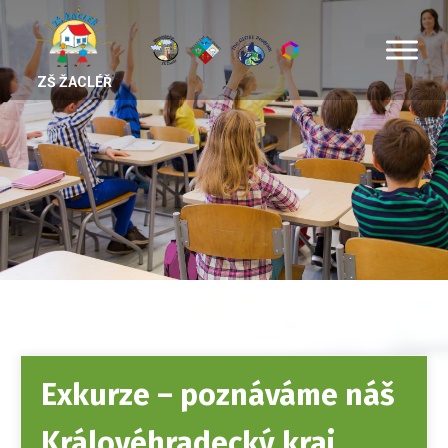
ZŠ ŽACLÉŘ
Exkurze – poznáváme náš
Královéhradecký kraj