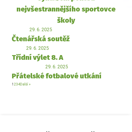
nejvšestrannějšího sportovce
školy
29. 6. 2025
Čtenářská soutěž
29. 6. 2025
Třídní výlet 8. A
29. 6. 2025
Přátelské fotbalové utkání
1
2
3
4
Další »