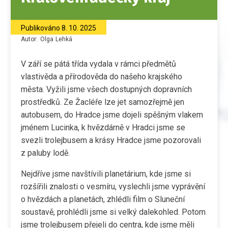
Publikováno
8. 10. 2025
Autor:
Olga
Lehká
V září se pátá třída vydala v rámci předmětů
vlastivěda a přírodověda do našeho krajského
města. Vyžili jsme všech dostupných dopravních
prostředků. Ze Žacléře lze jet samozřejmě jen
autobusem, do Hradce jsme dojeli spěšným vlakem
jménem Lucinka, k hvězdárně v Hradci jsme se
svezli trolejbusem a krásy Hradce jsme pozorovali
z paluby lodě.
Nejdříve jsme navštívili planetárium, kde jsme si
rozšířili znalosti o vesmíru, vyslechli jsme vyprávění
o hvězdách a planetách, zhlédli film o Sluneční
soustavě, prohlédli jsme si velký dalekohled. Potom
jsme trolejbusem přejeli do centra, kde jsme měli