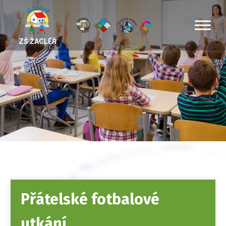
ZŠ ŽACLÉŘ
Přátelské fotbalové
utkání