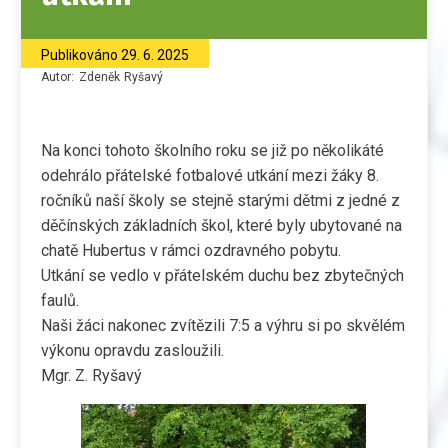
Publikováno
29. 6. 2025
Autor:
Zdeněk
Ryšavý
Na konci tohoto školního roku se již po několikáté
odehrálo přátelské fotbalové utkání mezi žáky 8.
ročníků naší školy se stejně starými dětmi z jedné z
děčínských základních škol, které byly ubytované na
chatě Hubertus v rámci ozdravného pobytu.
Utkání se vedlo v přátelském duchu bez zbytečných
faulů.
Naši žáci nakonec zvítězili 7:5 a výhru si po skvělém
výkonu opravdu zasloužili.
Mgr. Z. Ryšavý