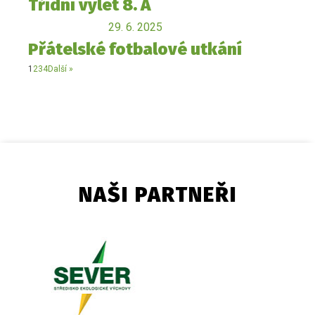
Třídní výlet 8. A
29. 6. 2025
Přátelské fotbalové utkání
1
2
3
4
Další »
NAŠI PARTNEŘI