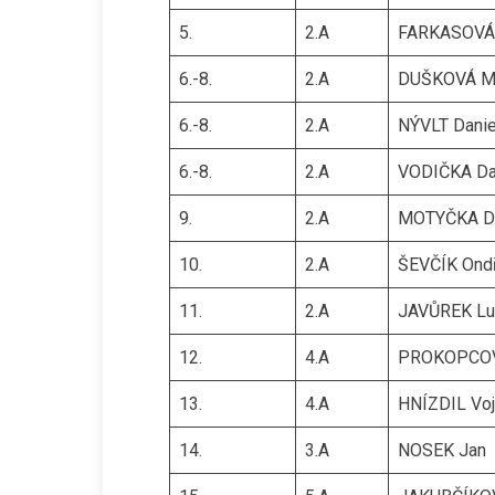
5.
2.A
FARKASOVÁ 
6.-8.
2.A
DUŠKOVÁ M
6.-8.
2.A
NÝVLT Danie
6.-8.
2.A
VODIČKA Da
9.
2.A
MOTYČKA D
10.
2.A
ŠEVČÍK Ondř
11.
2.A
JAVŮREK Lu
12.
4.A
PROKOPCOV
13.
4.A
HNÍZDIL Voj
14.
3.A
NOSEK Jan