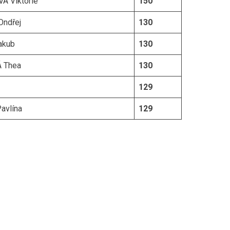
Á Viktorie
150
ndřej
130
akub
130
 Thea
130
129
avlína
129