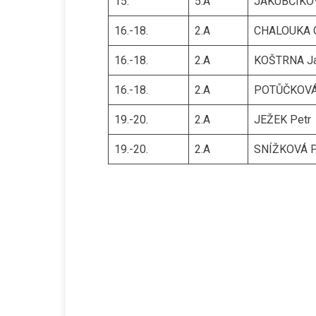
15.
5.A
JAKUBČÍKOV
16.-18.
2.A
CHALOUKA O
16.-18.
2.A
KOŠTRNA J
16.-18.
2.A
POTŮČKOVÁ
19.-20.
2.A
JEŽEK Petr
19.-20.
2.A
SNÍŽKOVÁ P