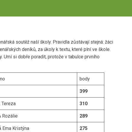
ská soutěž naší školy. Pravidla zůstávají stejná: žáci
nářských deníků, za úkoly k textu, které plní ve škole.
y. Umí si dobře poradit, protože v tabulce prvního
éno
body
399
 Tereza
310
Rozálie
289
Ema Kristýna
275