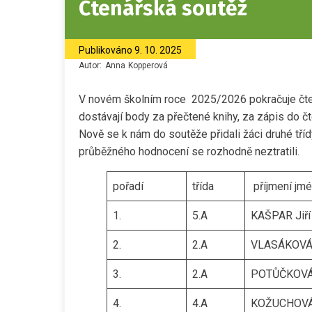
Čtenářská soutěž
Publikováno
9. 10. 2025
Autor:
Anna
Kopperová
V novém školním roce 2025/2026 pokračuje čtenář
dostávají body za přečtené knihy, za zápis do čte
Nově se k nám do soutěže přidali žáci druhé tříd
průběžného hodnocení se rozhodně neztratili.
pořadí
třída
příjmení jm
1.
5.A
KAŠPAR Jiří
2.
2.A
VLASÁKOVÁ
3.
2.A
POTŮČKOVÁ 
4.
4.A
KOŽUCHOVÁ 