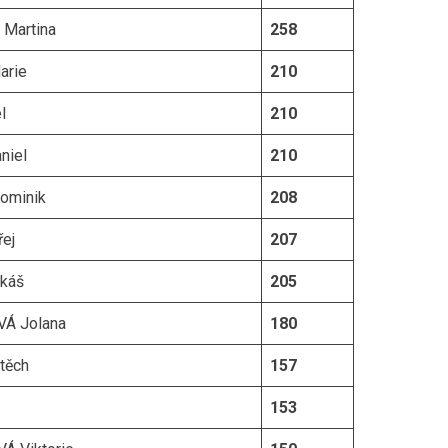
Martina
258
arie
210
l
210
niel
210
ominik
208
ej
207
káš
205
Á Jolana
180
těch
157
153