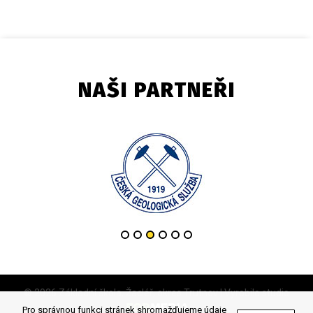
NAŠI PARTNEŘI
© 2026 Základní škola, Žacléř, okres Trutnov | Vyrobilo studio
Pro správnou funkci stránek shromažďujeme údaje