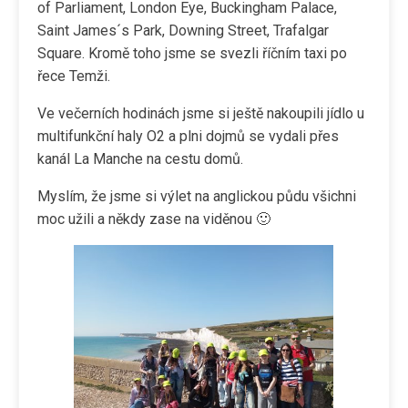
of Parliament, London Eye, Buckingham Palace,
Saint James´s Park, Downing Street, Trafalgar
Square. Kromě toho jsme se svezli říčním taxi po
řece Temži.
Ve večerních hodinách jsme si ještě nakoupili jídlo u
multifunkční haly O2 a plni dojmů se vydali přes
kanál La Manche na cestu domů.
Myslím, že jsme si výlet na anglickou půdu všichni
moc užili a někdy zase na viděnou 🙂