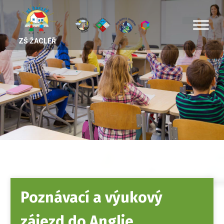
ZŠ ŽACLÉŘ
Poznávací a výukový
zájezd do Anglie