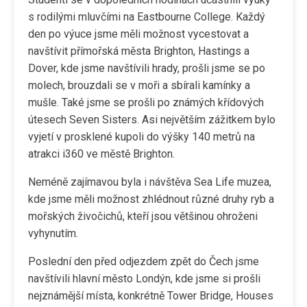
s rodilými mluvčími na Eastbourne College. Každý
den po výuce jsme měli možnost vycestovat a
navštívit přímořská města Brighton, Hastings a
Dover, kde jsme navštívili hrady, prošli jsme se po
molech, brouzdali se v moři a sbírali kamínky a
mušle. Také jsme se prošli po známých křídových
útesech Seven Sisters. Asi největším zážitkem bylo
vyjetí v prosklené kupoli do výšky 140 metrů na
atrakci i360 ve městě Brighton.
Neméně zajímavou byla i návštěva Sea Life muzea,
kde jsme měli možnost zhlédnout různé druhy ryb a
mořských živočichů, kteří jsou většinou ohroženi
vyhynutím.
Poslední den před odjezdem zpět do Čech jsme
navštívili hlavní město Londýn, kde jsme si prošli
nejznámější místa, konkrétně Tower Bridge, Houses