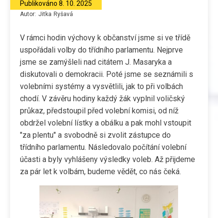
Publikováno
8. 10. 2025
Autor:
Jitka
Ryšavá
V rámci hodin výchovy k občanství jsme si ve třídě
uspořádali volby do třídního parlamentu. Nejprve
jsme se zamýšleli nad citátem J. Masaryka a
diskutovali o demokracii. Poté jsme se seznámili s
volebními systémy a vysvětlili, jak to při volbách
chodí. V závěru hodiny každý žák vyplnil voličský
průkaz, předstoupil před volební komisi, od níž
obdržel volební lístky a obálku a pak mohl vstoupit
"za plentu" a svobodně si zvolit zástupce do
třídního parlamentu. Následovalo počítání volební
účasti a byly vyhlášeny výsledky voleb. Až přijdeme
za pár let k volbám, budeme vědět, co nás čeká.