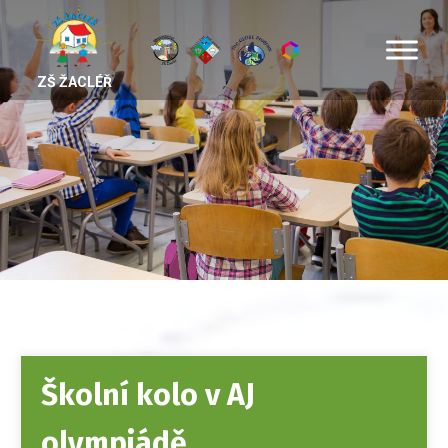
ZŠ ŽACLÉŘ
Školní kolo v AJ
olympiádě