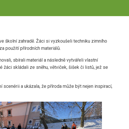
ve školní zahradě. Žáci si vyzkoušeli techniku zimního
za použití přírodních materiálů.
vali, sbírali materiál a následně vytvářeli vlastní
áci skládali ze sněhu, větviček, šišek či listů, jež se
mní scenérii a ukázala, že příroda může být nejen inspirací,