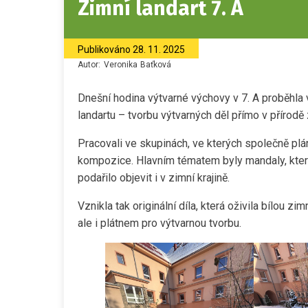
Zimní landart 7. A
Publikováno
28. 11. 2025
Autor:
Veronika
Baťková
Dnešní hodina výtvarné výchovy v 7. A proběhla 
landartu – tvorbu výtvarných děl přímo v přírodě 
Pracovali ve skupinách, ve kterých společně pláno
kompozice. Hlavním tématem byly mandaly, které ž
podařilo objevit i v zimní krajině.
Vznikla tak originální díla, která oživila bílou zi
ale i plátnem pro výtvarnou tvorbu.