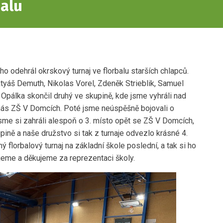
balu
o odehrál okrskový turnaj ve florbalu starších chlapců.
tyáš Demuth, Nikolas Vorel, Zdeněk Strieblik, Samuel
pálka skončil druhý ve skupině, kde jsme vyhráli nad
 nás ZŠ V Domcích. Poté jsme neúspěšně bojovali o
me si zahráli alespoň o 3. místo opět se ZŠ V Domcích,
pině a naše družstvo si tak z turnaje odvezlo krásné 4.
 florbalový turnaj na základní škole poslední, a tak si ho
ujeme a děkujeme za reprezentaci školy.