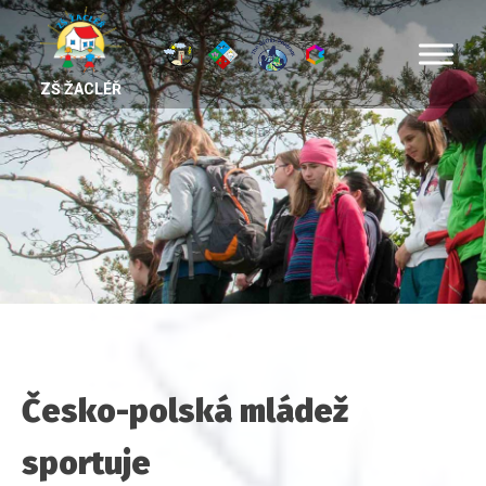
ZŠ ŽACLÉŘ
Česko-polská mládež
sportuje