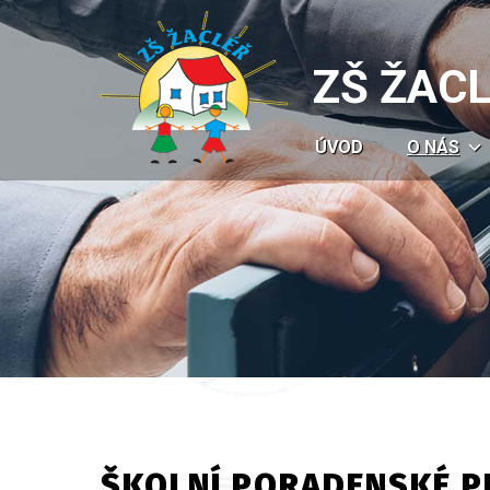
ZŠ ŽAC
ÚVOD
O NÁS
ŠKOLNÍ PORADENSKÉ P