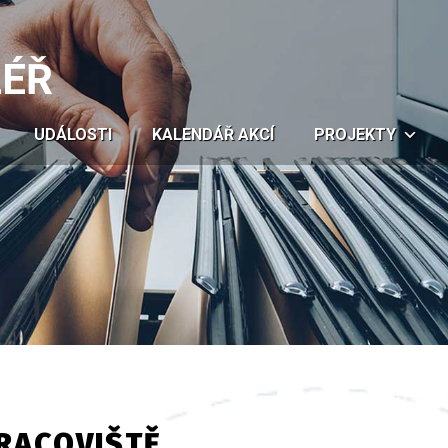
LÉŘ
UDÁLOSTI
KALENDÁŘ AKCÍ
PROJEKTY
RACOVIŠTĚ