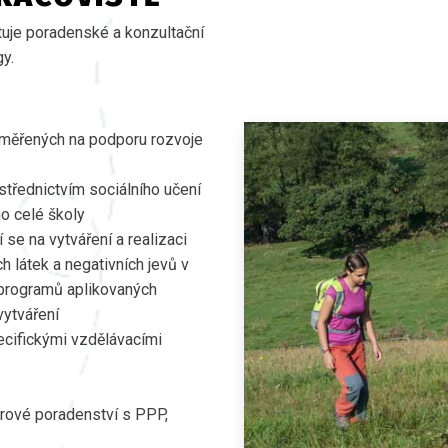
tuje poradenské a konzultační
y.
zaměřených na podporu rozvoje
střednictvím sociálního učení
mo celé školy
 se na vytváření a realizaci
 látek a negativních jevů v
 programů aplikovaných
vytváření
ecifickými vzdělávacími
iérové poradenství s PPP,