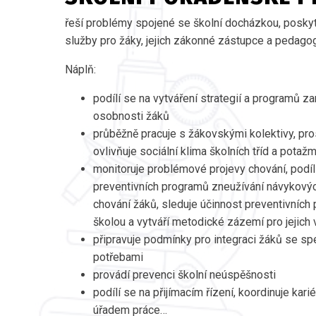
řeší problémy spojené se školní docházkou, posky
služby pro žáky, jejich zákonné zástupce a pedagog
Náplň:
podílí se na vytváření strategií a programů 
osobnosti žáků
průběžně pracuje s žákovskými kolektivy, pro
ovlivňuje sociální klima školních tříd a potaž
monitoruje problémové projevy chování, podílí
preventivních programů zneužívání návykových
chování žáků, sleduje účinnost preventivních
školou a vytváří metodické zázemí pro jejich 
připravuje podmínky pro integraci žáků se sp
potřebami
provádí prevenci školní neúspěšnosti
podílí se na přijímacím řízení, koordinuje kar
úřadem práce…