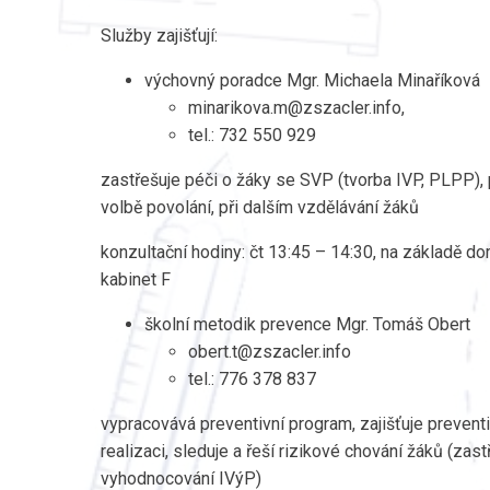
Služby zajišťují:
výchovný poradce Mgr. Michaela Minaříková
minarikova.m@zszacler.info,
tel.: 732 550 929
zastřešuje péči o žáky se SVP (tvorba IVP, PLPP), 
volbě povolání, při dalším vzdělávání žáků
konzultační hodiny: čt 13:45 – 14:30, na základě d
kabinet F
školní metodik prevence Mgr. Tomáš Obert
obert.t@zszacler.info
tel.: 776 378 837
vypracovává preventivní program, zajišťuje preventivn
realizaci, sleduje a řeší rizikové chování žáků (zas
vyhodnocování IVýP)