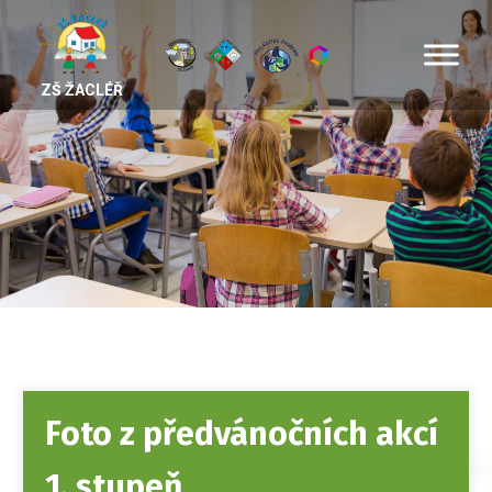
ZŠ ŽACLÉŘ
Foto z předvánočních akcí
1. stupeň