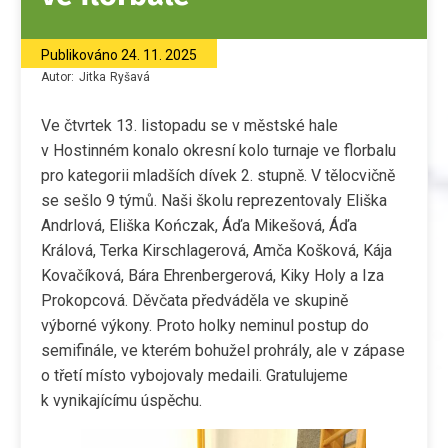
Publikováno
24. 11. 2025
Autor:
Jitka
Ryšavá
Ve čtvrtek 13. listopadu se v městské hale
v Hostinném konalo okresní kolo turnaje ve florbalu
pro kategorii mladších dívek 2. stupně. V tělocvičně
se sešlo 9 týmů. Naši školu reprezentovaly Eliška
Andrlová, Eliška Kończak, Áďa Mikešová, Áďa
Králová, Terka Kirschlagerová, Amča Košková, Kája
Kovačíková, Bára Ehrenbergerová, Kiky Holy a Iza
Prokopcová. Děvčata předváděla ve skupině
výborné výkony. Proto holky neminul postup do
semifinále, ve kterém bohužel prohrály, ale v zápase
o třetí místo vybojovaly medaili. Gratulujeme
k vynikajícímu úspěchu.