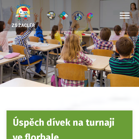
ZŠ ŽACLÉŘ
Úspěch dívek na turnaji
ve florbale