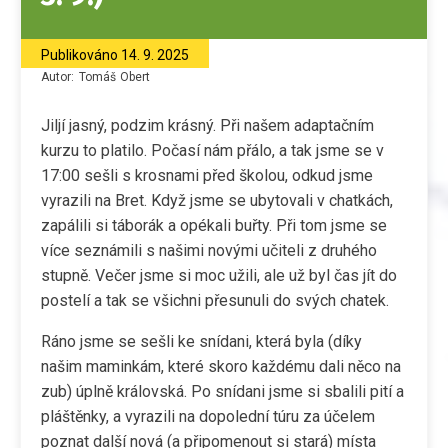
Publikováno
14. 9. 2025
Autor:
Tomáš
Obert
Jiljí jasný, podzim krásný. Při našem adaptačním
kurzu to platilo. Počasí nám přálo, a tak jsme se v
17:00 sešli s krosnami před školou, odkud jsme
vyrazili na Bret. Když jsme se ubytovali v chatkách,
zapálili si táborák a opékali buřty. Při tom jsme se
více seznámili s našimi novými učiteli z druhého
stupně. Večer jsme si moc užili, ale už byl čas jít do
postelí a tak se všichni přesunuli do svých chatek.
Ráno jsme se sešli ke snídani, která byla (díky
našim maminkám, které skoro každému dali něco na
zub) úplně královská. Po snídani jsme si sbalili pití a
pláštěnky, a vyrazili na dopolední túru za účelem
poznat další nová (a připomenout si stará) místa