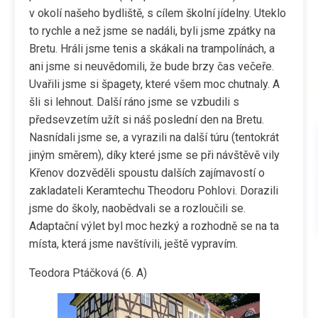
v okolí našeho bydliště, s cílem školní jídelny. Uteklo
to rychle a než jsme se nadáli, byli jsme zpátky na
Bretu. Hráli jsme tenis a skákali na trampolínách, a
ani jsme si neuvědomili, že bude brzy čas večeře.
Uvařili jsme si špagety, které všem moc chutnaly. A
šli si lehnout. Další ráno jsme se vzbudili s
předsevzetím užít si náš poslední den na Bretu.
Nasnídali jsme se, a vyrazili na další túru (tentokrát
jiným směrem), díky které jsme se při návštěvě vily
Křenov dozvěděli spoustu dalších zajímavostí o
zakladateli Keramtechu Theodoru Pohlovi. Dorazili
jsme do školy, naobědvali se a rozloučili se.
Adaptační výlet byl moc hezký a rozhodně se na ta
místa, která jsme navštívili, ještě vypravím.
Teodora Ptáčková (6. A)