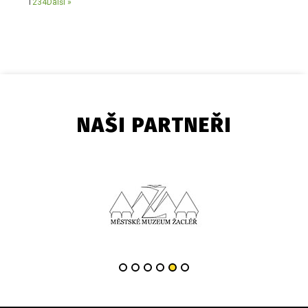
1
2
3
4
Další »
NAŠI PARTNEŘI