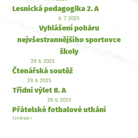
Lesnická pedagogika 2. A
6. 7. 2025
Vyhlášení poháru
nejvšestrannějšího sportovce
školy
29. 6. 2025
Čtenářská soutěž
29. 6. 2025
Třídní výlet 8. A
29. 6. 2025
Přátelské fotbalové utkání
1
2
3
4
Další »