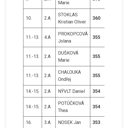
Marie
STOKLAS
10.
2.A
360
Kristian Oliver
PROKOPCOVÁ
11.-13.
4.A
355
Jolana
DUŠKOVÁ
11.-13.
2.A
355
Marie
CHALOUKA
11.-13.
2.A
355
Ondřej
14.-15.
2.A
NÝVLT Daniel
354
POTŮČKOVÁ
14.-15.
2.A
354
Thea
16.
3.A
NOSEK Jan
353