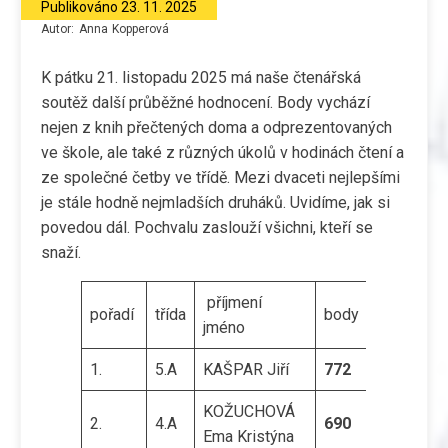
Publikováno
23. 11. 2025
Autor:
Anna
Kopperová
K pátku 21. listopadu 2025 má naše čtenářská
soutěž další průběžné hodnocení. Body vychází
nejen z knih přečtených doma a odprezentovaných
ve škole, ale také z různých úkolů v hodinách čtení a
ze společné četby ve třídě. Mezi dvaceti nejlepšími
je stále hodně nejmladších druháků. Uvidíme, jak si
povedou dál. Pochvalu zaslouží všichni, kteří se
snaží.
příjmení
pořadí
třída
body
jméno
1.
5.A
KAŠPAR Jiří
772
KOŽUCHOVÁ
2.
4.A
690
Ema Kristýna