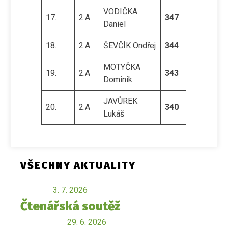
VODIČKA
17.
2.A
347
Daniel
18.
2.A
ŠEVČÍK Ondřej
344
MOTYČKA
19.
2.A
343
Dominik
JAVŮREK
20.
2.A
340
Lukáš
VŠECHNY AKTUALITY
3. 7. 2026
Čtenářská soutěž
29. 6. 2026