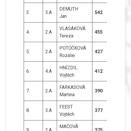
DEMUTH
3.
3.A
542
Jan
VLASÁKOVÁ
4.
2.A
455
Tereza
POTŮČKOVÁ
5.
2.A
427
Rozálie
HNÍZDIL
6.
4.A
412
Vojtěch
FARKASOVÁ
7.
2.A
390
Martina
FEEST
8.
3.A
377
Vojtěch
MAČOVÁ
9.
2.A
375