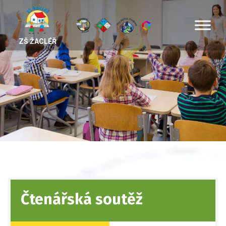
ZŠ ŽACLÉŘ
Čtenářská soutěž