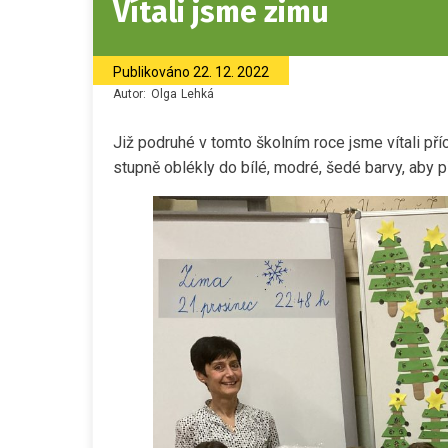
Vítali jsme zimu
Publikováno
22. 12. 2022
Autor:
Olga
Lehká
Již podruhé v tomto školním roce jsme vítali pří
stupně oblékly do bílé, modré, šedé barvy, aby př