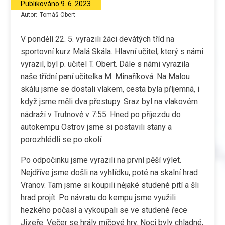
Publikováno
9. 6. 2023
Autor:
Tomáš
Obert
V pondělí 22. 5. vyrazili žáci devátých tříd na
sportovní kurz Malá Skála. Hlavní učitel, který s námi
vyrazil, byl p. učitel T. Obert. Dále s námi vyrazila
naše třídní paní učitelka M. Minaříková. Na Malou
skálu jsme se dostali vlakem, cesta byla příjemná, i
když jsme měli dva přestupy. Sraz byl na vlakovém
nádraží v Trutnově v 7:55. Hned po příjezdu do
autokempu Ostrov jsme si postavili stany a
porozhlédli se po okolí.
Po odpočinku jsme vyrazili na první pěší výlet.
Nejdříve jsme došli na vyhlídku, poté na skalní hrad
Vranov. Tam jsme si koupili nějaké studené pití a šli
hrad projít. Po návratu do kempu jsme využili
hezkého počasí a vykoupali se ve studené řece
Jizeře. Večer se hrály míčové hry. Noci byly chladné,