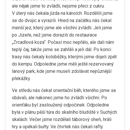
ale nějak jsme to zvládli, nejsme přeci z cukru.
V úterý nás čekala jízda na kánoích. Rozdělili jsme
se do dvojic a vyrazili. Hned na začátku nás čekal
menší jez, který jsme ale všichni zvládli. Jeli jsme
po Jizeře, než jsme dorazili do restaurace
„Zrcadlová koza“. Počasí moc nepřálo, ale dali nám
teplý čaj, takže jsme se zahřáli a jeli dál. Po konci
trasy nás čekaly koloběžky, kterými jsme dojeli zpět
do kempu. Odpoledne jsme měli ještě rezervovaný
lanový park, kde jsme museli zdolávat nejrůznější
překážky.
Ve středu nás čekal orientační běh, kterého jsme se
obávali, ale nakonec jsme ho zvládli všichni. Po
orienťáku byl zasloužený odpočinek. Odpoledne
byla v plánu pěší túra do skalního bludiště v Suchých
skalách. Večer jsme rozdělali táborový oheň, hráli
hry a opékali buřty. Ve čtvrtek nás čekali rafty.