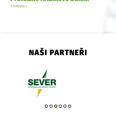
1
2
3
4
Další »
NAŠI PARTNEŘI