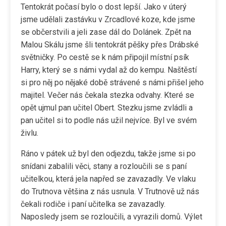
Tentokrát počasí bylo o dost lepší. Jako v úterý
jsme udělali zastávku v Zrcadlové koze, kde jsme
se občerstvili a jeli zase dál do Dolánek. Zpět na
Malou Skálu jsme šli tentokrát pěšky přes Drábské
světničky. Po cestě se k nám připojil místní psík
Harry, který se s námi vydal až do kempu. Naštěstí
si pro něj po nějaké době strávené s námi přišel jeho
majitel. Večer nás čekala stezka odvahy. Které se
opět ujmul pan učitel Obert. Stezku jsme zvládli a
pan učitel si to podle nás užil nejvíce. Byl ve svém
živlu.
Ráno v pátek už byl den odjezdu, takže jsme si po
snídani zabalili věci, stany a rozloučili se s paní
učitelkou, která jela napřed se zavazadly. Ve vlaku
do Trutnova většina z nás usnula. V Trutnově už nás
čekali rodiče i paní učitelka se zavazadly.
Naposledy jsem se rozloučili, a vyrazili domů. Výlet