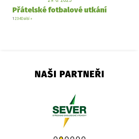
29. 6. 2025
Přátelské fotbalové utkání
1
2
3
4
Další »
NAŠI PARTNEŘI