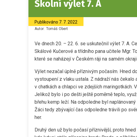
Školní výlet 7. A
Publikováno
7. 7. 2022
Autor:
Tomáš
Obert
Ve dnech 20. – 22. 6. se uskutečnil výlet 7. A.
Skálové Kučerové a třídního pana učitele Mgr. 
které se naházejí v Českém ráji na samém okraj
Výlet nezačal úplně příznivým počasím. Hned do
vystoupení z vlaku ustala. Z nádraží nás čekalo
v chatkách a chlapci ve zdejších maringotkách. V
Jelikož bylo i po dešti ještě poměrně teplo, vy
břehu kemp leží. Na odpoledne byl naplánovaný v
Žáci tedy zbývající čas odpoledne trávili po svém
her.
Druhý den už bylo počasí příznivější, proto hned