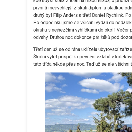
kde kdysi stála zřícenina hradu Brada, o přibliž
první tři nejrychlejší získali diplom a sladkou 
druhý byl Filip Anders a třetí Daniel Rychlink. 
Po odpočinku jsme se všichni vydali do nedalek
okruhu s nejhezčími vyhlídkami do okolí. Večer
odvahy. Druhou noc dokonce pár žáků pod dozor
Třetí den už se od rána uklízela ubytovací zaříz
Školní výlet přispěl k upevnění vztahů v kolektiv
tato třída někde přes noc. Teď už se ale všichni