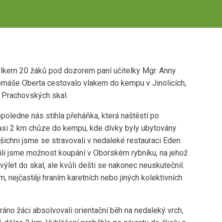
 Celkem 20 žáků pod dozorem paní učitelky Mgr. Anny
Tomáše Oberta cestovalo vlakem do kempu v Jinolicích,
i Prachovských skal.
poledne nás stihla přeháňka, která naštěstí po
 asi 2 km chůze do kempu, kde dívky byly ubytovány
šichni jsme se stravovali v nedaleké restauraci Eden.
užili jsme možnost koupání v Oborském rybníku, na jehož
ýlet do skal, ale kvůli dešti se nakonec neuskutečnil.
, nejčastěji hraním karetních nebo jiných kolektivních
 ráno žáci absolvovali orientační běh na nedaleký vrch,