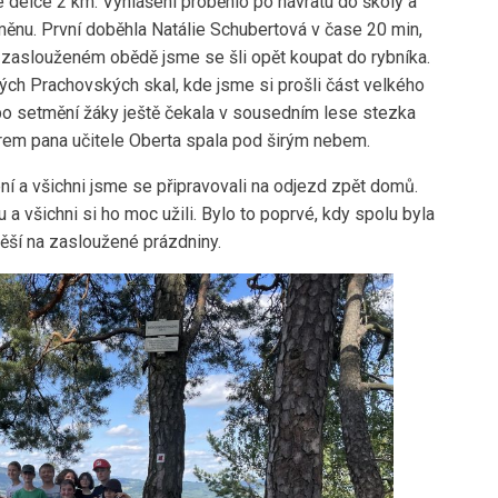
né délce 2 km. Vyhlášení proběhlo po návratu do školy a
odměnu. První doběhla Natálie Schubertová v čase 20 min,
Po zaslouženém obědě jsme se šli opět koupat do rybníka.
ých Prachovských skal, kde jsme si prošli část velkého
 po setmění žáky ještě čekala v sousedním lese stezka
em pana učitele Oberta spala pod širým nebem.
ení a všichni jsme se připravovali na odjezd zpět domů.
u a všichni si ho moc užili. Bylo to poprvé, kdy spolu byla
 těší na zasloužené prázdniny.