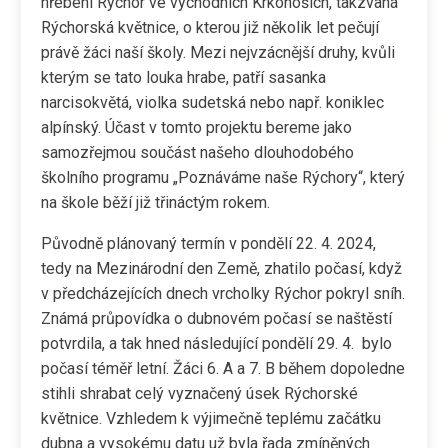
hřebeni Rýchor ve východních Krkonoších, takzvaná
Rýchorská květnice, o kterou již několik let pečují
právě žáci naší školy. Mezi nejvzácnější druhy, kvůli
kterým se tato louka hrabe, patří sasanka
narcisokvětá, violka sudetská nebo např. koniklec
alpínský. Účast v tomto projektu bereme jako
samozřejmou součást našeho dlouhodobého
školního programu „Poznáváme naše Rýchory“, který
na škole běží již třináctým rokem.
Původně plánovaný termín v pondělí 22. 4. 2024,
tedy na Mezinárodní den Země, zhatilo počasí, když
v předcházejících dnech vrcholky Rýchor pokryl sníh.
Známá průpovídka o dubnovém počasí se naštěstí
potvrdila, a tak hned následující pondělí 29. 4. bylo
počasí téměř letní. Žáci 6. A a 7. B během dopoledne
stihli shrabat celý vyznačený úsek Rýchorské
květnice. Vzhledem k výjimečně teplému začátku
dubna a vysokému datu už byla řada zmíněných