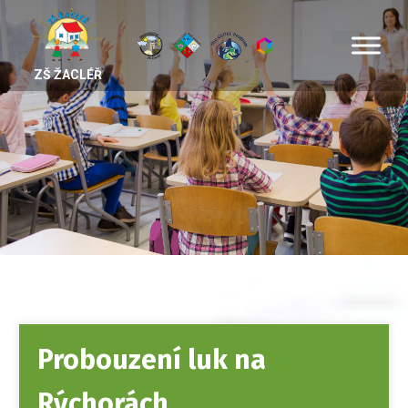
ZŠ ŽACLÉŘ
Probouzení luk na
Rýchorách