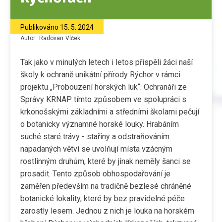
Publikováno
15. 5. 2024
Autor:
Radovan
Vlček
Tak jako v minulých letech i letos přispěli žáci naší
školy k ochraně unikátní přírody Rýchor v rámci
projektu „Probouzení horských luk“. Ochranáři ze
Správy KRNAP tímto způsobem ve spolupráci s
krkonošskými základními a středními školami pečují
o botanicky významné horské louky. Hrabáním
suché staré trávy - stařiny a odstraňováním
napadaných větví se uvolňují místa vzácným
rostlinným druhům, které by jinak neměly šanci se
prosadit. Tento způsob obhospodařování je
zaměřen především na tradičně bezlesé chráněné
botanické lokality, které by bez pravidelné péče
zarostly lesem. Jednou z nich je louka na horském