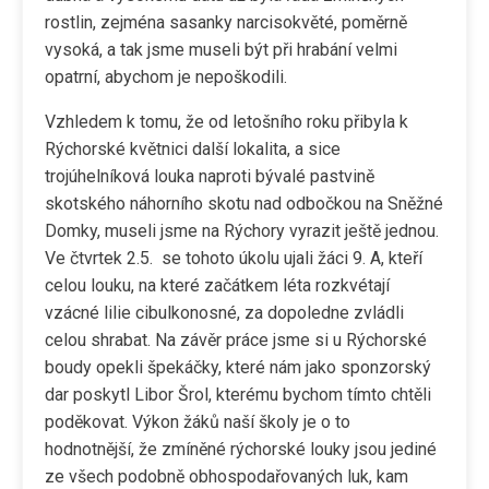
rostlin, zejména sasanky narcisokvěté, poměrně
vysoká, a tak jsme museli být při hrabání velmi
opatrní, abychom je nepoškodili.
Vzhledem k tomu, že od letošního roku přibyla k
Rýchorské květnici další lokalita, a sice
trojúhelníková louka naproti bývalé pastvině
skotského náhorního skotu nad odbočkou na Sněžné
Domky, museli jsme na Rýchory vyrazit ještě jednou.
Ve čtvrtek 2.5. se tohoto úkolu ujali žáci 9. A, kteří
celou louku, na které začátkem léta rozkvétají
vzácné lilie cibulkonosné, za dopoledne zvládli
celou shrabat. Na závěr práce jsme si u Rýchorské
boudy opekli špekáčky, které nám jako sponzorský
dar poskytl Libor Šrol, kterému bychom tímto chtěli
poděkovat. Výkon žáků naší školy je o to
hodnotnější, že zmíněné rýchorské louky jsou jediné
ze všech podobně obhospodařovaných luk, kam