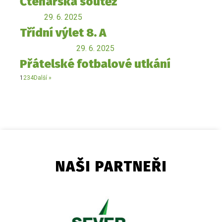
Čtenářská soutěž
29. 6. 2025
Třídní výlet 8. A
29. 6. 2025
Přátelské fotbalové utkání
1
2
3
4
Další »
NAŠI PARTNEŘI