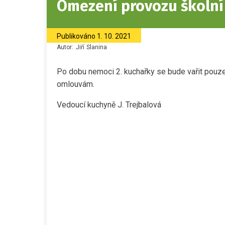
Omezení provozu školní 
Publikováno
1. 10. 2021
Autor:
Jiří
Slanina
Po dobu nemoci 2. kuchařky se bude vařit pouz
omlouvám.
Vedoucí kuchyně J. Trejbalová