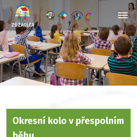
ZŠ ŽACLÉŘ
Okresní kolo v přespolním
běhu