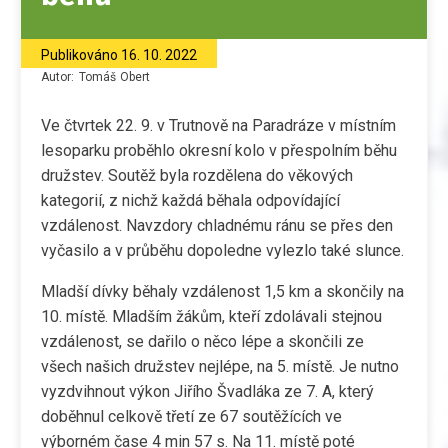
Publikováno
16. 10. 2022
Autor:
Tomáš
Obert
Ve čtvrtek 22. 9. v Trutnově na Paradráze v místním
lesoparku proběhlo okresní kolo v přespolním běhu
družstev. Soutěž byla rozdělena do věkových
kategorií, z nichž každá běhala odpovídající
vzdálenost. Navzdory chladnému ránu se přes den
vyčasilo a v průběhu dopoledne vylezlo také slunce.
Mladší dívky běhaly vzdálenost 1,5 km a skončily na
10. místě. Mladším žákům, kteří zdolávali stejnou
vzdálenost, se dařilo o něco lépe a skončili ze
všech našich družstev nejlépe, na 5. místě. Je nutno
vyzdvihnout výkon Jiřího Švadláka ze 7. A, který
doběhnul celkově třetí ze 67 soutěžících ve
výborném čase 4 min 57 s. Na 11. místě poté