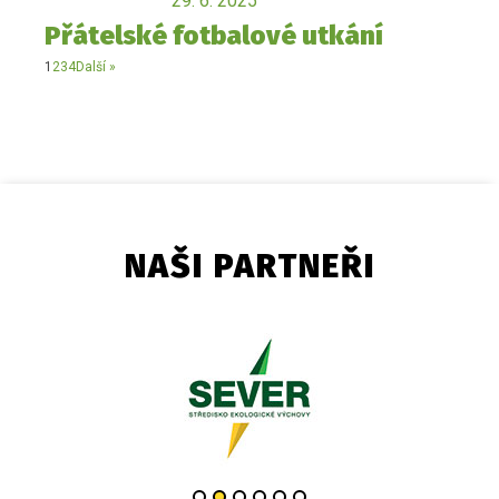
29. 6. 2025
Přátelské fotbalové utkání
1
2
3
4
Další »
NAŠI PARTNEŘI