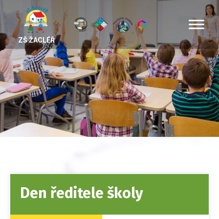
ZŠ ŽACLÉŘ
Den ředitele školy