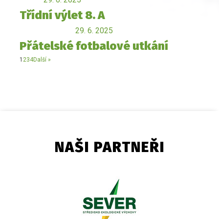
Třídní výlet 8. A
29. 6. 2025
Přátelské fotbalové utkání
1
2
3
4
Další »
NAŠI PARTNEŘI