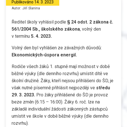
Publikováno
14. 3. 2023
Autor:
Jiří
Slanina
Ředitel školy vyhlásil podle
§ 24 odst. 2 zákona č.
561/2004 Sb., školského zákona
, volný den
v termínu
5. 4. 2023.
Volný den byl vyhlášen ze závažných důvodů:
Ekonomických-úspora energií.
Rodiče všech žáků 1. stupně mají možnost v době
běžné výuky (dle denního rozvrhu) umístit dítě ve
školní družině. Žáky, kteří nejsou přihlášeni do ŠD, je
však nutné písemně přihlásit nejpozději ve
středu
29. 3. 2023.
Pro žáky přihlášené do ŠD je provoz
beze změn (6:15 – 16:00). Žáky 6. roč. lze na
základě individuální žádosti zákonných zástupců
umístit ve škole v době běžné výuky (dle denního
rozvrhu).