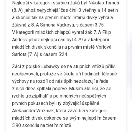
Nejlepší v kategorii starších žáků byl Nikolas Tomeš
(8. A), jehož nejrychlejší čas činil 3 vteřiny a 14 setin
a skončil tak na prvním místě. Starší dívky vyhrála
žákyně z 8. A Simona Vacková, s časem 3:75.
V kategorii mladších chlapců vyhrál žák 7. A Filip
Anders, jehož nejlepší čas byl 4:79 a v kategorii
mladších dívek skončila na prvním místě Vorlová
Šarlota (7. A) s časem 5:24.
Žáci z polské Lubawky se na stupních vítězů příliš
neobjevovali, protože ve škole při hodinách tělesné
výchovy na rozdíl od nás šplh nezařazují a řada
z nich dnes šplhala poprvé. Musím ale říci, že se
rychle „rozšplhali“ a po mnohých neúspěšných
prvních pokusech byli ty zbývající úspěšné.
Aleksandra Wozniak, která závodila v kategorii
mladších dívek dokonce se svým nejlepším časem
5:90 skončila na třetím místě.