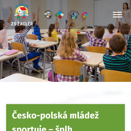
ZŠ ŽACLÉŘ
Česko-polská mládež
sportuje – šplh