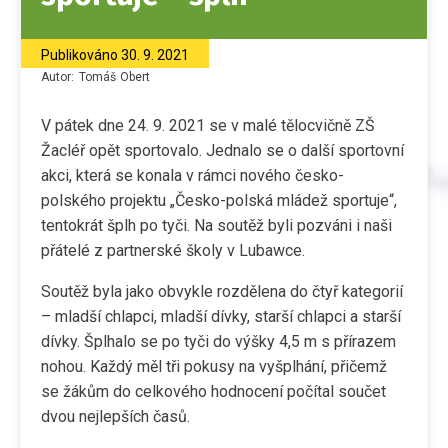
Publikováno
30. 9. 2021
Autor:
Tomáš
Obert
V pátek dne 24. 9. 2021 se v malé tělocvičně ZŠ
Žacléř opět sportovalo. Jednalo se o další sportovní
akci, která se konala v rámci nového česko-
polského projektu „Česko-polská mládež sportuje“,
tentokrát šplh po tyči. Na soutěž byli pozváni i naši
přátelé z partnerské školy v Lubawce.
Soutěž byla jako obvykle rozdělena do čtyř kategorií
– mladší chlapci, mladší dívky, starší chlapci a starší
dívky. Šplhalo se po tyči do výšky 4,5 m s přírazem
nohou. Každý měl tři pokusy na vyšplhání, přičemž
se žákům do celkového hodnocení počítal součet
dvou nejlepších časů.