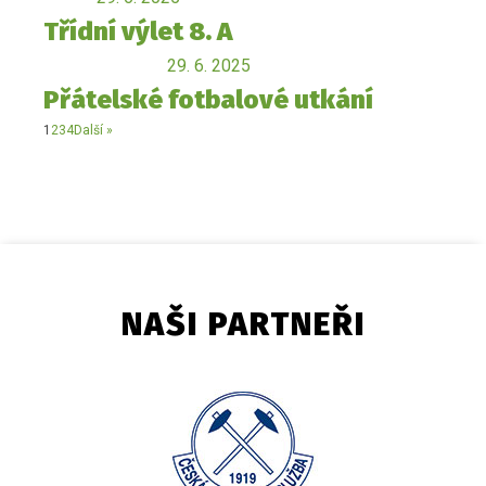
Třídní výlet 8. A
29. 6. 2025
Přátelské fotbalové utkání
1
2
3
4
Další »
NAŠI PARTNEŘI