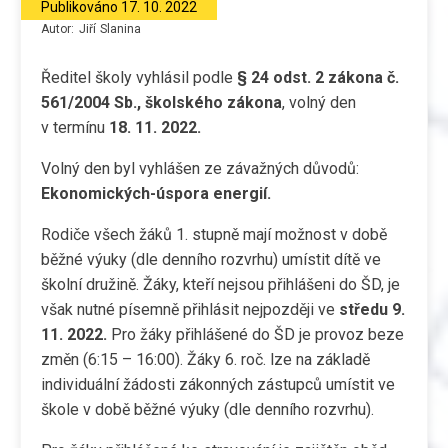
Publikováno
17. 10. 2022
Autor:
Jiří
Slanina
Ředitel školy vyhlásil podle
§ 24 odst. 2 zákona č.
561/2004 Sb., školského zákona
, volný den
v termínu
18. 11. 2022.
Volný den byl vyhlášen ze závažných důvodů:
Ekonomických-úspora energií.
Rodiče všech žáků 1. stupně mají možnost v době
běžné výuky (dle denního rozvrhu) umístit dítě ve
školní družině. Žáky, kteří nejsou přihlášeni do ŠD, je
však nutné písemně přihlásit nejpozději ve
středu 9.
11. 2022.
Pro žáky přihlášené do ŠD je provoz beze
změn (6:15 – 16:00). Žáky 6. roč. lze na základě
individuální žádosti zákonných zástupců umístit ve
škole v době běžné výuky (dle denního rozvrhu).