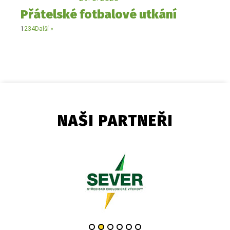
Přátelské fotbalové utkání
1
2
3
4
Další »
NAŠI PARTNEŘI