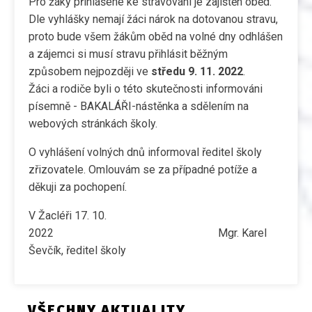
Pro žáky přihlášené ke stravování je zajištěn oběd.
Dle vyhlášky nemají žáci nárok na dotovanou stravu,
proto bude všem žákům oběd na volné dny odhlášen
a zájemci si musí stravu přihlásit běžným
způsobem nejpozději ve
středu 9. 11. 2022
.
Žáci a rodiče byli o této skutečnosti informováni
písemně - BAKALÁŘI-nástěnka a sdělením na
webových stránkách školy.
O vyhlášení volných dnů informoval ředitel školy
zřizovatele. Omlouvám se za případné potíže a
děkuji za pochopení.
V Žacléři 17. 10.
2022 Mgr. Karel
Ševčík, ředitel školy
VŠECHNY AKTUALITY