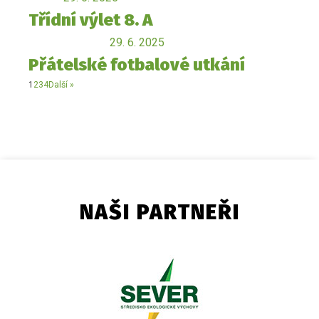
Třídní výlet 8. A
29. 6. 2025
Přátelské fotbalové utkání
1
2
3
4
Další »
NAŠI PARTNEŘI