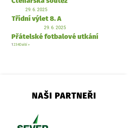
Čtenářská soutěž
29. 6. 2025
Třídní výlet 8. A
29. 6. 2025
Přátelské fotbalové utkání
1
2
3
4
Další »
NAŠI PARTNEŘI