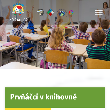
ZŠ ŽACLÉŘ
Prvňáčci v knihovně