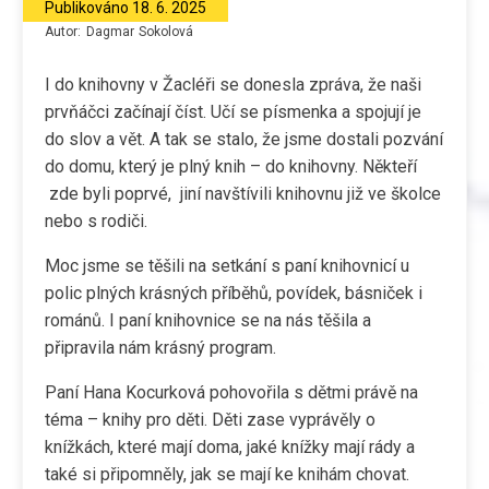
Publikováno
18. 6. 2025
Autor:
Dagmar
Sokolová
I do knihovny v Žacléři se donesla zpráva, že naši
prvňáčci začínají číst. Učí se písmenka a spojují je
do slov a vět. A tak se stalo, že jsme dostali pozvání
do domu, který je plný knih – do knihovny. Někteří
zde byli poprvé, jiní navštívili knihovnu již ve školce
nebo s rodiči.
Moc jsme se těšili na setkání s paní knihovnicí u
polic plných krásných příběhů, povídek, básniček i
románů. I paní knihovnice se na nás těšila a
připravila nám krásný program.
Paní Hana Kocurková pohovořila s dětmi právě na
téma – knihy pro děti. Děti zase vyprávěly o
knížkách, které mají doma, jaké knížky mají rády a
také si připomněly, jak se mají ke knihám chovat.