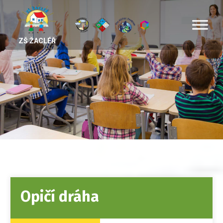
ZŠ ŽACLÉŘ
Opičí dráha