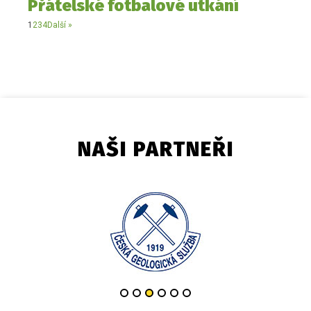
Přátelské fotbalové utkání
1
2
3
4
Další »
NAŠI PARTNEŘI