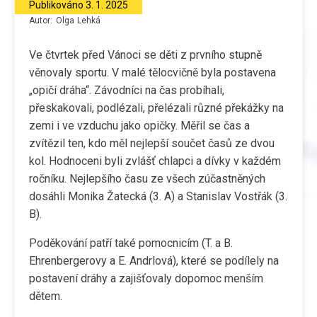
Publikováno
3. 1. 2025
Autor:
Olga
Lehká
Ve čtvrtek před Vánoci se děti z prvního stupně
věnovaly sportu. V malé tělocvičně byla postavena
„opičí dráha“. Závodníci na čas probíhali,
přeskakovali, podlézali, přelézali různé překážky na
zemi i ve vzduchu jako opičky. Měřil se čas a
zvítězil ten, kdo měl nejlepší součet časů ze dvou
kol. Hodnoceni byli zvlášť chlapci a dívky v každém
ročníku. Nejlepšího času ze všech zúčastněných
dosáhli Monika Žatecká (3. A) a Stanislav Vostřák (3.
B).
Poděkování patří také pomocnicím (T. a B.
Ehrenbergerovy a E. Andrlová), které se podílely na
postavení dráhy a zajišťovaly dopomoc menším
dětem.