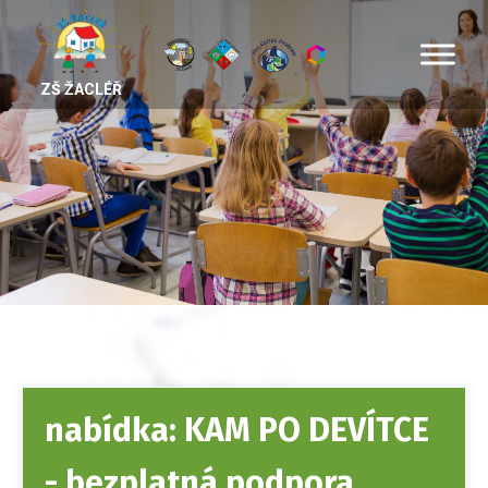
ZŠ ŽACLÉŘ
nabídka: KAM PO DEVÍTCE
- bezplatná podpora