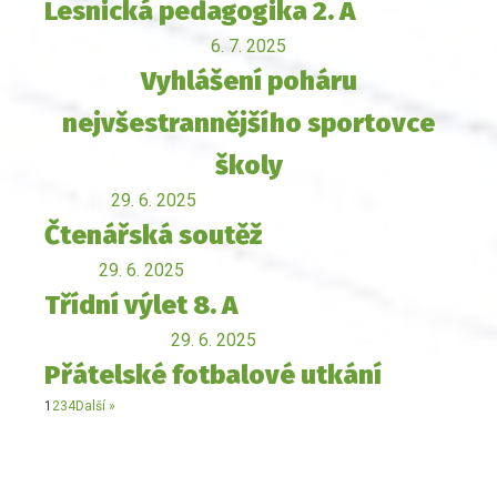
Lesnická pedagogika 2. A
6. 7. 2025
Vyhlášení poháru
nejvšestrannějšího sportovce
školy
29. 6. 2025
Čtenářská soutěž
29. 6. 2025
Třídní výlet 8. A
29. 6. 2025
Přátelské fotbalové utkání
1
2
3
4
Další »