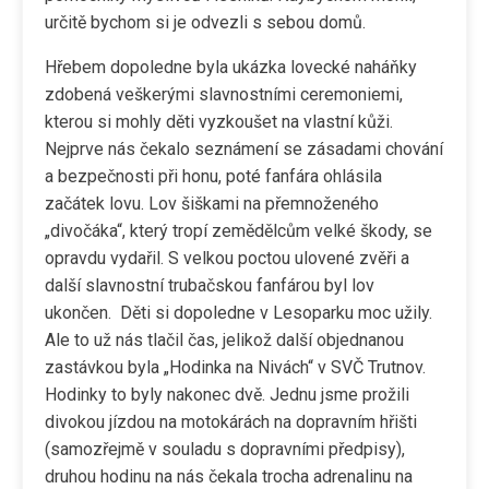
určitě bychom si je odvezli s sebou domů.
Hřebem dopoledne byla ukázka lovecké naháňky
zdobená veškerými slavnostními ceremoniemi,
kterou si mohly děti vyzkoušet na vlastní kůži.
Nejprve nás čekalo seznámení se zásadami chování
a bezpečnosti při honu, poté fanfára ohlásila
začátek lovu. Lov šiškami na přemnoženého
„divočáka“, který tropí zemědělcům velké škody, se
opravdu vydařil. S velkou poctou ulovené zvěři a
další slavnostní trubačskou fanfárou byl lov
ukončen. Děti si dopoledne v Lesoparku moc užily.
Ale to už nás tlačil čas, jelikož další objednanou
zastávkou byla „Hodinka na Nivách“ v SVČ Trutnov.
Hodinky to byly nakonec dvě. Jednu jsme prožili
divokou jízdou na motokárách na dopravním hřišti
(samozřejmě v souladu s dopravními předpisy),
druhou hodinu na nás čekala trocha adrenalinu na