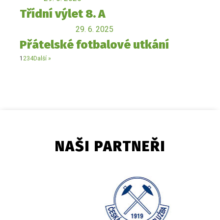
Třídní výlet 8. A
29. 6. 2025
Přátelské fotbalové utkání
1
2
3
4
Další »
NAŠI PARTNEŘI