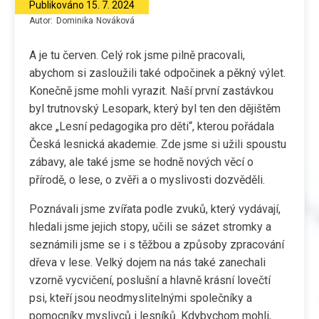
Publikováno
15. 7. 2024
Autor:
Dominika
Nováková
A je tu červen. Celý rok jsme pilně pracovali,
abychom si zasloužili také odpočinek a pěkný výlet.
Konečně jsme mohli vyrazit. Naší první zastávkou
byl trutnovský Lesopark, který byl ten den dějištěm
akce „Lesní pedagogika pro děti“, kterou pořádala
Česká lesnická akademie. Zde jsme si užili spoustu
zábavy, ale také jsme se hodně nových věcí o
přírodě, o lese, o zvěři a o myslivosti dozvěděli.
Poznávali jsme zvířata podle zvuků, který vydávají,
hledali jsme jejich stopy, učili se sázet stromky a
seznámili jsme se i s těžbou a způsoby zpracování
dřeva v lese. Velký dojem na nás také zanechali
vzorně vycvičení, poslušní a hlavně krásní lovečtí
psi, kteří jsou neodmyslitelnými společníky a
pomocníky myslivců i lesníků. Kdybychom mohli,