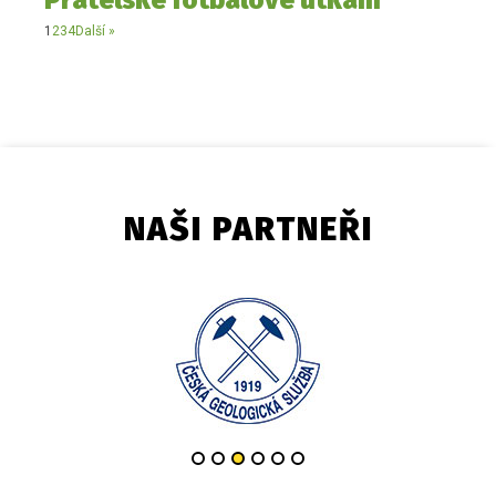
Přátelské fotbalové utkání
1
2
3
4
Další »
NAŠI PARTNEŘI