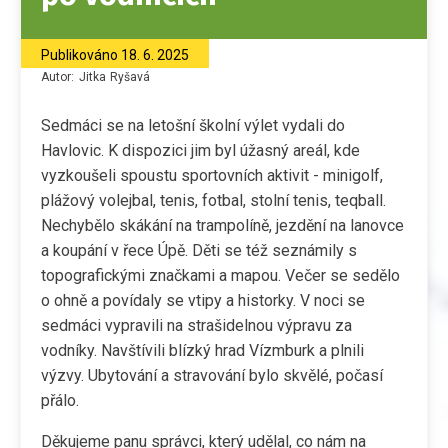
Publikováno
18. 6. 2025
Autor:
Jitka
Ryšavá
Sedmáci se na letošní školní výlet vydali do
Havlovic. K dispozici jim byl úžasný areál, kde
vyzkoušeli spoustu sportovních aktivit - minigolf,
plážový volejbal, tenis, fotbal, stolní tenis, teqball.
Nechybělo skákání na trampolíně, jezdění na lanovce
a koupání v řece Úpě. Děti se též seznámily s
topografickými značkami a mapou. Večer se sedělo
o ohně a povídaly se vtipy a historky. V noci se
sedmáci vypravili na strašidelnou výpravu za
vodníky. Navštívili blízký hrad Vízmburk a plnili
výzvy. Ubytování a stravování bylo skvělé, počasí
přálo.
Děkujeme panu správci, který udělal, co nám na