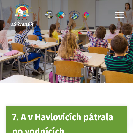
ZŠ ŽACLÉŘ
7. A v Havlovicích pátrala
po vodnících