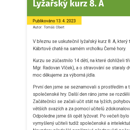
Lyžařský kurz 8. A
Publikováno
13. 4. 2023
Autor:
Tomáš
Obert
V březnu se uskutečnil lyžařský kurz 8. A, který 
Kábrtově chatě na samém vrcholku Černé hory.
Kurzu se zúčastnilo 14 dětí, na které dohlíželi t
Mgr. Radovan Vlček), a o stravování se staraly d
moc děkujeme za výborná jídla.
První den jsme se seznamovali s prostředím a ta
společenské hry. Další den ráno jsme se rozdělil
Začátečníci se začali učit stát na lyžích, pohybov
větších svazích a za pomocí učitelů zdokonalova
Odpoledne jsme šli opět lyžovat. Po večeři bylo 
vymyšlený učiteli tudíž společenské a intelektuá