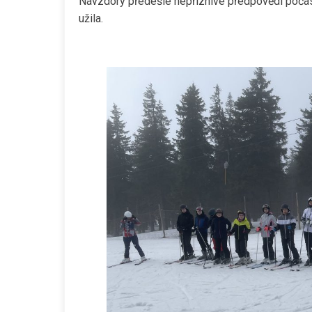
Navzdory předešlé nepříznivé předpovědi počasí
užila.
Daniel Rychlink