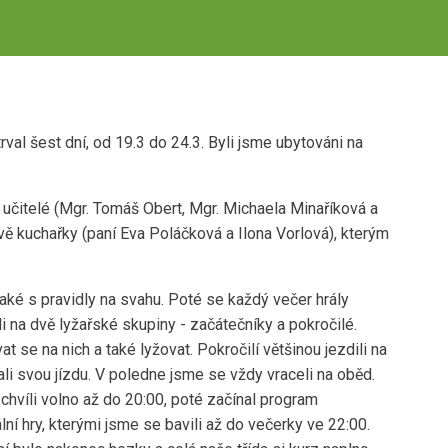
trval šest dní, od 19.3 do 24.3. Byli jsme ubytováni na
ři učitelé (Mgr. Tomáš Obert, Mgr. Michaela Minaříková a
vě kuchařky (paní Eva Poláčková a Ilona Vorlová), kterým
ké s pravidly na svahu. Poté se každý večer hrály
i na dvě lyžařské skupiny - začátečníky a pokročilé.
at se na nich a také lyžovat. Pokročilí většinou jezdili na
li svou jízdu. V poledne jsme se vždy vraceli na oběd.
chvíli volno až do 20:00, poté začínal program
lní hry, kterými jsme se bavili až do večerky ve 22:00.