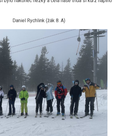
 bylo nakonec hezky a celá naše třída si kurz naplno
 (žák 8. A)