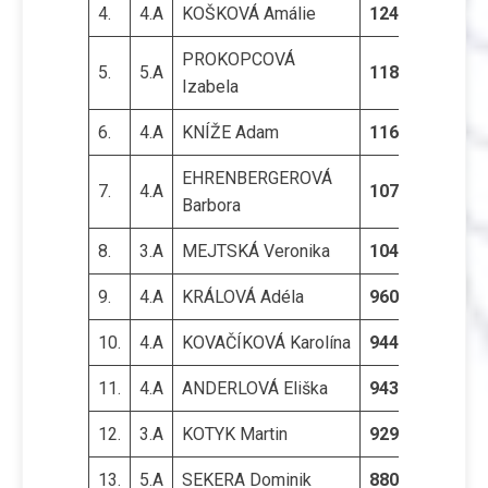
4.
4.A
KOŠKOVÁ Amálie
1249
PROKOPCOVÁ
5.
5.A
1189
Izabela
6.
4.A
KNÍŽE Adam
1161
EHRENBERGEROVÁ
7.
4.A
1075
Barbora
8.
3.A
MEJTSKÁ Veronika
1042
9.
4.A
KRÁLOVÁ Adéla
960
10.
4.A
KOVAČÍKOVÁ Karolína
944
11.
4.A
ANDERLOVÁ Eliška
943
12.
3.A
KOTYK Martin
929
13.
5.A
SEKERA Dominik
880