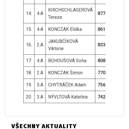
KIRCHSCHLAGEROVÁ
14.
4.A
877
Tereza
15.
4.A
KONCZAK Eliška
861
JAKUBČÍKOVÁ
16.
2.A
833
Viktorie
17.
4.A
BOHOUŠOVÁ Soňa
808
18.
2.A
KONCZAK Šimon
770
19.
5.A
CHYTRÁČEK Adam
756
20.
3.A
NÝVLTOVÁ Kateřina
742
VŠECHNY AKTUALITY