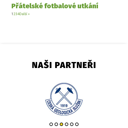
Přátelské fotbalové utkání
1
2
3
4
Další »
NAŠI PARTNEŘI