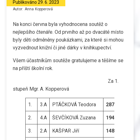
Publikováno
29. 6. 2023
Autor:
Anna
Kopperová
Na konci června byla vyhodnocena soutěž o
nejlepšího čtenáře. Od prvního až po dvacáté místo
byly děti odměněny poukázkami, za které si mohou
vyzvednout knižní či jiné dárky v knihkupectví.
Všem účastníkům soutěže gratulujeme a těšíme se
na příští školní rok.
Za 1.
stupeň Mgr. A. Kopperová
1.
3.A
PTÁČKOVÁ Teodora
2878
2.
4.A
ŠEVČÍKOVÁ Zuzana
1944
3.
2.A
KAŠPAR Jiří
1488