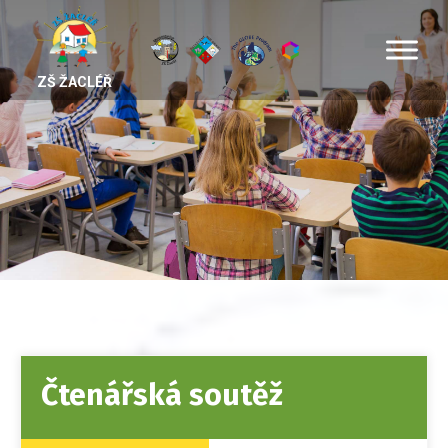
ZŠ ŽACLÉŘ
Čtenářská soutěž