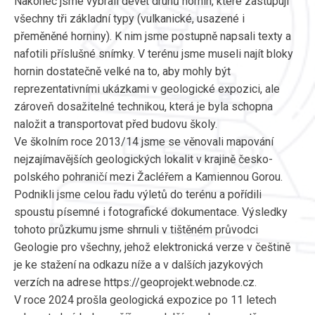
Nakonec jsme vybrali devět druhů hornin, které zastupují
všechny tři základní typy (vulkanické, usazené i
přeměněné horniny). K nim jsme postupně napsali texty a
nafotili příslušné snímky. V terénu jsme museli najít bloky
hornin dostatečně velké na to, aby mohly být
reprezentativními ukázkami v geologické expozici, ale
zároveň dosažitelné technikou, která je byla schopna
naložit a transportovat před budovu školy.
Ve školním roce 2013/14 jsme se věnovali mapování
nejzajímavějších geologických lokalit v krajině česko-
polského pohraničí mezi Žacléřem a Kamiennou Gorou.
Podnikli jsme celou řadu výletů do terénu a pořídili
spoustu písemné i fotografické dokumentace. Výsledky
tohoto průzkumu jsme shrnuli v tištěném průvodci
Geologie pro všechny, jehož elektronická verze v češtině
je ke stažení na odkazu níže a v dalších jazykových
verzích na adrese https://geoprojekt.webnode.cz.
V roce 2024 prošla geologická expozice po 11 letech