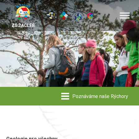
ZŠ ŽACLÉŘ
Poznáváme naše Rýchory
Geologie pro všechny