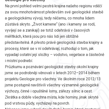
Na první pohled velmi pestrá krajina našeho regionu vděčí
za svou mnohotvárnost především své geologické stavbě
a geologickému vývoji, tedy něčemu, co mnoha lidem
zůstává skryto. „Život kamene“ (ano i kameny se rodí,
vyvíjejí se a zanikají) se totiž odehrává v časových
měřítkách, která jsou pro nás lidi jen obtížně
představitelná. A přesto právě geologická stavba krajiny a
procesy, které se v ní odehrávají, rozhodují o tom, jak
vypadají ostatní její složky – vodstvo, vegetace a částečně
i místní podnebí.
Průzkumu a poznávání geologické stavby okolní krajiny
jsme se podrobněji věnovali v letech 2012–2014 během
projektu Geologie pro všechny. Ve školním roce 2012/13
jsme postupně navštívili všechny významné geologické
výchozy, činné i opuštěné lomy, zářezy silnic a cest.
Zkrátka a dobře všechna místa, kde horniny, jinak skryté
pod vrstvou půdy, vycházejí na povrch.