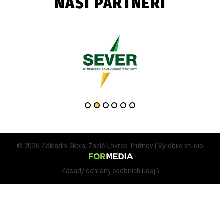
NAŠI PARTNEŘI
© 2026 Základní škola, Žacléř, okres Trutnov | Vyrobilo studio
Zásady ochrany osobních údajů