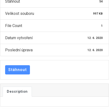
Stáhnout
54
Velikost souboru
997 KB
ZŠ ŽACLÉŘ
File Count
1
Datum vytvoření
12. 6. 2020
Poslední úprava
12. 6. 2020
Stáhnout
Description