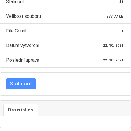
Stáhnout
41
Velikost souboru
277.77 KB
ZŠ ŽACLÉŘ
File Count
1
Datum vytvoření
22. 10. 2021
Poslední úprava
22. 10. 2021
Stáhnout
Description